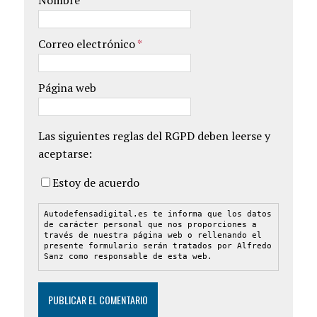
Nombre
*
Correo electrónico
*
Página web
Las siguientes reglas del RGPD deben leerse y
aceptarse:
Estoy de acuerdo
Autodefensadigital.es te informa que los datos
de carácter personal que nos proporciones a
través de nuestra página web o rellenando el
presente formulario serán tratados por Alfredo
Sanz como responsable de esta web.
La finalidad de la recogida y tratamiento de
los datos personales que te solicitamos es
permitirnos realizar un seguimiento de los
comentarios dejados en nuestra web.